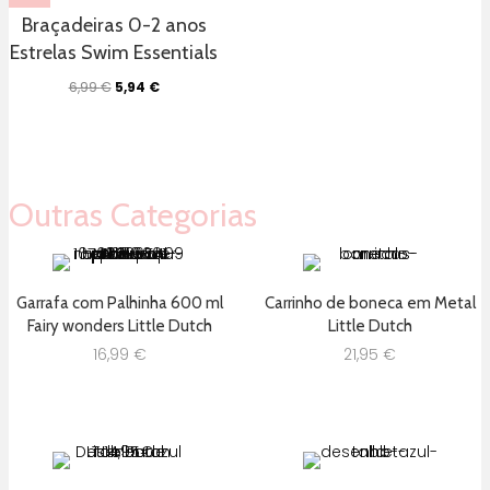
Braçadeiras 0-2 anos
Estrelas Swim Essentials
O
O
6,99
€
5,94
€
preço
preço
original
atual
era:
é:
6,99 €.
5,94 €.
Outras Categorias
Garrafa com Palhinha 600 ml
Carrinho de boneca em Metal
Fairy wonders Little Dutch
Little Dutch
16,99
€
21,95
€