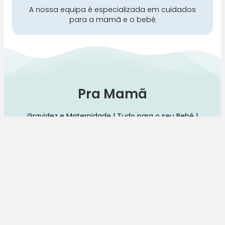
A nossa equipa é especializada em cuidados
para a mamã e o bebé
Pra Mamã
Gravidez e Maternidade | Tudo para o seu Bebé |
Puericultura | Brinquedos | Alimentação e Amamentação
| Hora de Dormir | Hora do Banho | Hora de Passear
Gravidez e maternidade
Aleitamento e amamentação
Higiene
Brinquedos
Dormir e descanso