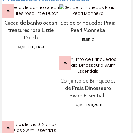
%
Cueca de banho ocean
Set de brinquedos Praia
treasures rosa Little
Pearl Monnëka
Dutch
15,95
€
O
O
14,95
€
11,96
€
preço
preço
original
atual
era:
é:
%
14,95 €.
11,96 €.
Conjunto de Brinquedos
de Praia Dinossauro
Swim Essentials
O
O
34,99
€
29,75
€
preço
preço
original
atual
era:
é:
34,99 €.
29,75 €.
%