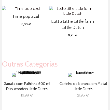
original
atual
era:
é:
37,95 €.
24,95 €.
Time pop azul
Lotto Little Little farm
10,00
€
Little Dutch
9,95
€
Outras Categorias
Garrafa com Palhinha 600 ml
Carrinho de boneca em Metal
Fairy wonders Little Dutch
Little Dutch
16,99
€
21,95
€