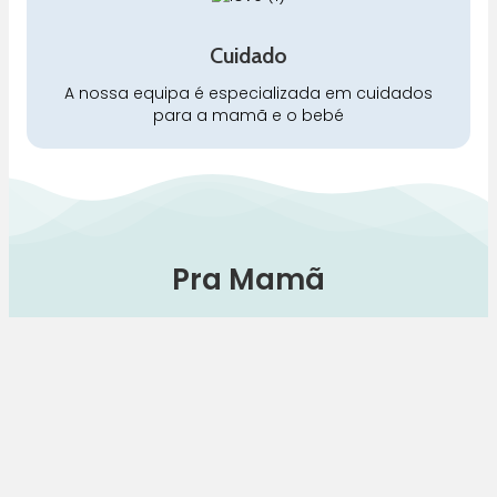
Cuidado
A nossa equipa é especializada em cuidados
para a mamã e o bebé
Pra Mamã
Gravidez e Maternidade | Tudo para o seu Bebé |
Puericultura | Brinquedos | Alimentação e Amamentação
| Hora de Dormir | Hora do Banho | Hora de Passear
Gravidez e maternidade
Aleitamento e amamentação
Higiene