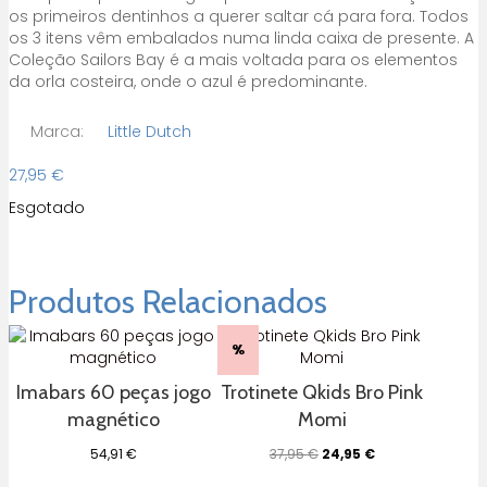
os primeiros dentinhos a querer saltar cá para fora. Todos
os 3 itens vêm embalados numa linda caixa de presente. A
Coleção Sailors Bay é a mais voltada para os elementos
da orla costeira, onde o azul é predominante.
Marca:
Little Dutch
27,95
€
Esgotado
Produtos Relacionados
%
Imabars 60 peças jogo
Trotinete Qkids Bro Pink
magnético
Momi
O
O
54,91
€
37,95
€
24,95
€
preço
preço