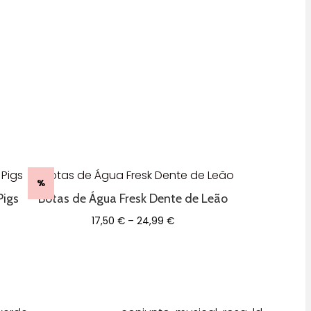
%
Pigs
Botas de Água Fresk Dente de Leão
Price
17,50
€
–
24,99
€
range:
17,50 €
through
24,99 €