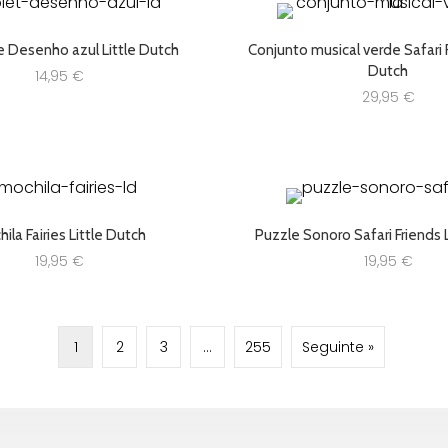
e Desenho azul Little Dutch
Conjunto musical verde Safari F
Dutch
14,95
€
29,95
€
ila Fairies Little Dutch
Puzzle Sonoro Safari Friends 
19,95
€
19,95
€
1
2
3
…
255
Seguinte »