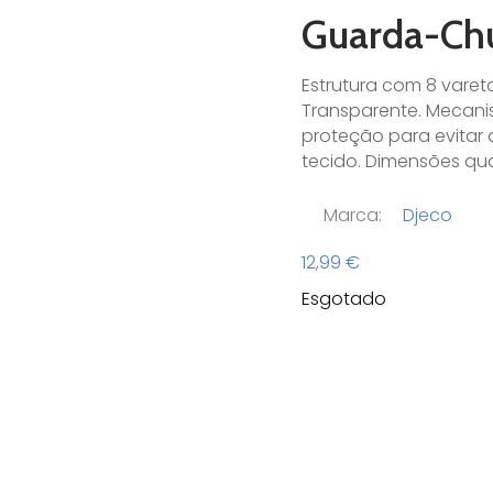
Guarda-Chu
Estrutura com 8 varetas
Transparente. Mecan
proteção para evitar
tecido. Dimensões qua
Marca:
Djeco
12,99
€
Esgotado