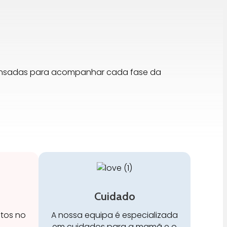
pensadas para acompanhar cada fase da
Cuidado
stos no
A nossa equipa é especializada
em cuidados para a mamã e o