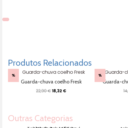
Produtos Relacionados
%
%
Guarda-chuva coelho Fresk
Guarda-chu
O
O
22,90
€
18,32
€
14
preço
preço
original
atual
era:
é:
22,90 €.
18,32 €.
Outras Categorias