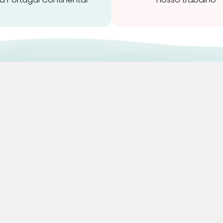
ravidez e maternidade
Início
leitamento e amamentação
Loja
igiene
Blog
rinquedos
Marcas
ormir e descanso
Quem Somos
adeiras Auto
Contatos
aúde e bem-estar
Termos e Condições
Devoluções
Termos e Condiçõe
Política de Privaci