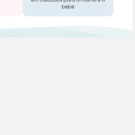
bebé
Redes Sociais:
 de Vendas, Envios e
s
dade