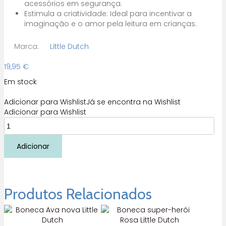
acessórios em segurança.
Estimula a criatividade: Ideal para incentivar a
imaginação e o amor pela leitura em crianças.
Marca:
Little Dutch
19,95
€
Em stock
Adicionar para Wishlist
Já se encontra na Wishlist
Adicionar para Wishlist
Quantidade
de
Lanterna
Adicionar
projetor
de
Histórias
Blue
Produtos Relacionados
Little
Dutch