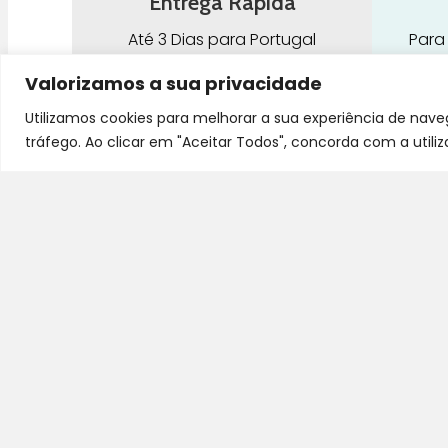
Entrega Rápida
Até 3 Dias para Portugal
Para
Continental
par
Valorizamos a sua privacidade
Utilizamos cookies para melhorar a sua experiência de nav
tráfego. Ao clicar em "Aceitar Todos", concorda com a utili
G
Pra Mamã
A
Gravidez e Maternidade | Tudo para o seu
H
Bebé | Puericultura | Brinquedos |
Alimentação e Amamentação | Hora de
B
Dormir | Hora do Banho | Hora de Passear
D
C
S