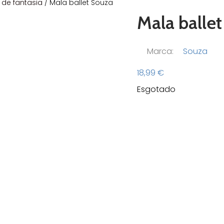
 de fantasia
/ Mala ballet Souza
Mala balle
Marca:
Souza
18,99
€
Esgotado