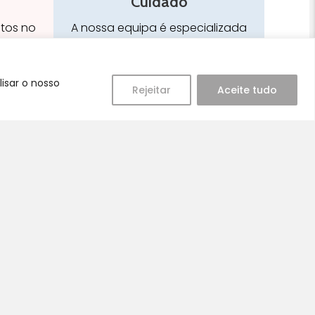
Cuidado
stos no
A nossa equipa é especializada
em cuidados para a mamã e o
bebé
isar o nosso
Rejeitar
Aceite tudo
Redes Sociais:
 de Vendas, Envios e