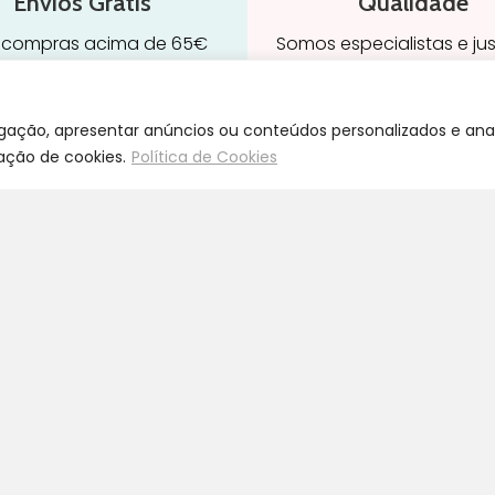
Envios Grátis
Qualidade
 compras acima de 65€
Somos especialistas e ju
a Portugal Continental
nosso trabalho
egação, apresentar anúncios ou conteúdos personalizados e anal
zação de cookies.
Política de Cookies
ravidez e maternidade
Início
leitamento e amamentação
Loja
igiene
Blog
rinquedos
Marcas
ormir e descanso
Quem Somos
adeiras Auto
Contatos
aúde e bem-estar
Termos e Condições
Devoluções