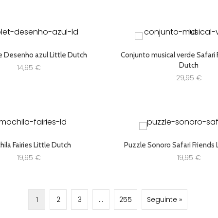
e Desenho azul Little Dutch
Conjunto musical verde Safari F
Dutch
14,95
€
29,95
€
ila Fairies Little Dutch
Puzzle Sonoro Safari Friends 
19,95
€
19,95
€
1
2
3
…
255
Seguinte »