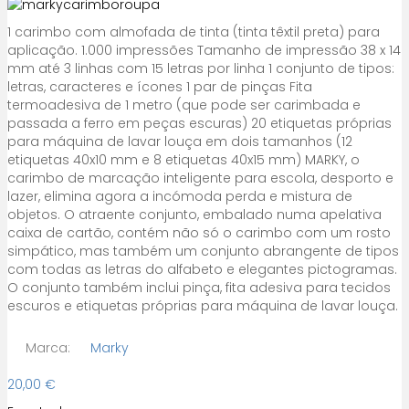
1 carimbo com almofada de tinta (tinta têxtil preta) para
aplicação. 1.000 impressões Tamanho de impressão 38 x 14
mm até 3 linhas com 15 letras por linha 1 conjunto de tipos:
letras, caracteres e ícones 1 par de pinças Fita
termoadesiva de 1 metro (que pode ser carimbada e
passada a ferro em peças escuras) 20 etiquetas próprias
para máquina de lavar louça em dois tamanhos (12
etiquetas 40x10 mm e 8 etiquetas 40x15 mm) MARKY, o
carimbo de marcação inteligente para escola, desporto e
lazer, elimina agora a incómoda perda e mistura de
objetos. O atraente conjunto, embalado numa apelativa
caixa de cartão, contém não só o carimbo com um rosto
simpático, mas também um conjunto abrangente de tipos
com todas as letras do alfabeto e elegantes pictogramas.
O conjunto também inclui pinça, fita adesiva para tecidos
escuros e etiquetas próprias para máquina de lavar louça.
Marca:
Marky
20,00
€