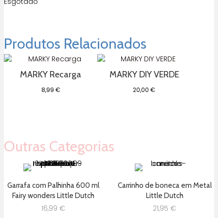
Esgotado
Produtos Relacionados
MARKY Recarga
MARKY DIY VERDE
8,99
€
20,00
€
Outras Categorias
Garrafa com Palhinha 600 ml
Carrinho de boneca em Metal
Fairy wonders Little Dutch
Little Dutch
16,99
€
21,95
€