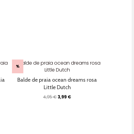
%
ia
Balde de praia ocean dreams rosa
Little Dutch
O
O
4,95
€
3,99
€
preço
preço
original
atual
era:
é:
4,95 €.
3,99 €.