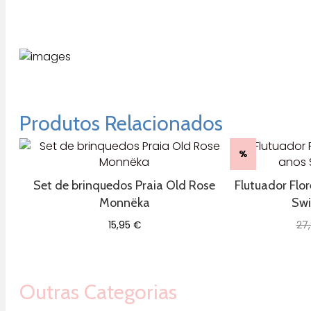
Produtos Relacionados
%
Set de brinquedos Praia Old Rose
Flutuador Flo
Monnëka
Swi
15,95
€
27
Outras Categorias