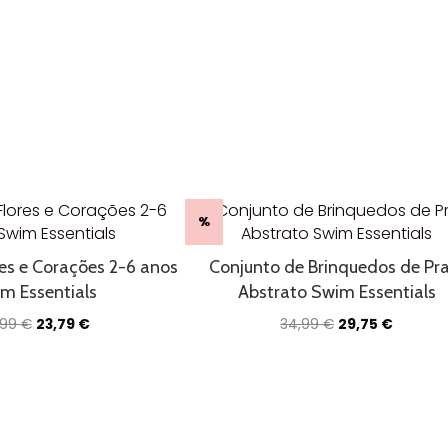
%
res e Corações 2-6 anos
Conjunto de Brinquedos de Pra
m Essentials
Abstrato Swim Essentials
O
O
O
O
,99
€
23,79
€
34,99
€
29,75
€
preço
preço
preço
preço
original
atual
original
atual
era:
é:
era:
é:
27,99 €.
23,79 €.
34,99 €.
29,75 €.