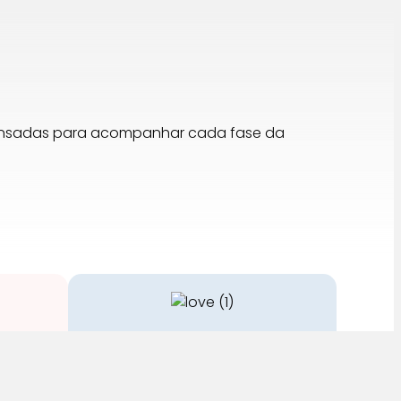
pensadas para acompanhar cada fase da
Cuidado
stos no
A nossa equipa é especializada