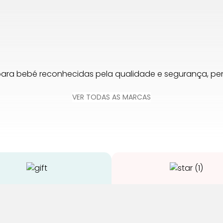
para bebé reconhecidas pela qualidade e segurança, 
VER TODAS AS MARCAS
Envios Grátis
Qualidade
 compras acima de 65€
Somos especialistas e ju