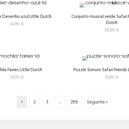
e Desenho azul Little Dutch
Conjunto musical verde Safari F
Dutch
14,95
€
29,95
€
ila Fairies Little Dutch
Puzzle Sonoro Safari Friends 
19,95
€
19,95
€
1
2
3
…
255
Seguinte »