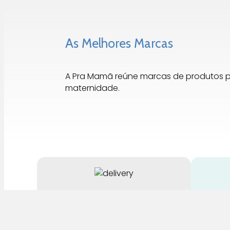
As Melhores Marcas
A Pra Mamã reúne marcas de produtos 
maternidade.
Entrega Rápida
Até 3 Dias para Portugal
Para