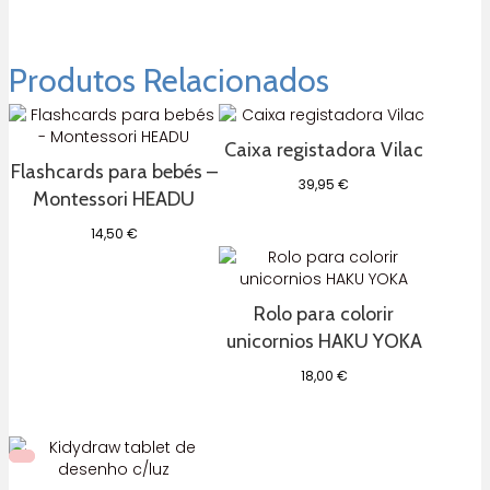
Produtos Relacionados
Caixa registadora Vilac
Flashcards para bebés –
39,95
€
Montessori HEADU
14,50
€
Rolo para colorir
unicornios HAKU YOKA
18,00
€