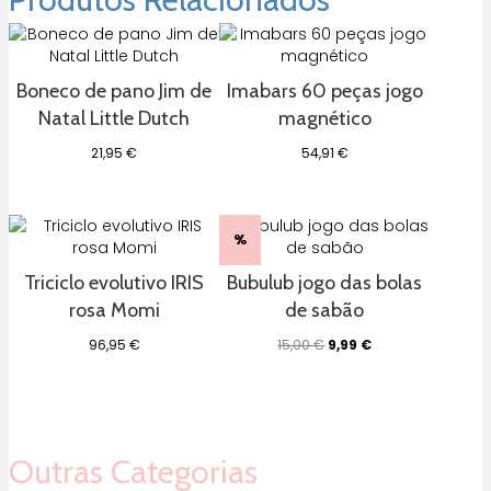
Boneco de pano Jim de
Imabars 60 peças jogo
Natal Little Dutch
magnético
21,95
€
54,91
€
%
Triciclo evolutivo IRIS
Bubulub jogo das bolas
rosa Momi
de sabão
O
O
96,95
€
15,00
€
9,99
€
preço
preço
original
atual
era:
é:
15,00 €.
9,99 €.
Outras Categorias