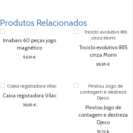
Produtos Relacionados
Imabars 60 peças jogo
Triciclo evolutivo IRIS
magnético
cinza Momi
54,91
€
96,95
€
Caixa registadora Vilac
39,95
€
Pinstou Jogo de
contagem e destreza
Djeco
15,70
€